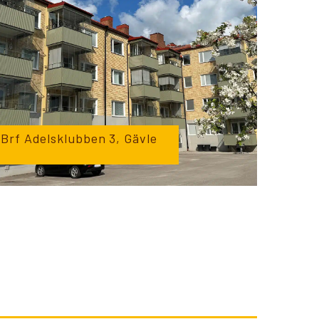
+
Brf Adelsklubben 3, Gävle
PL