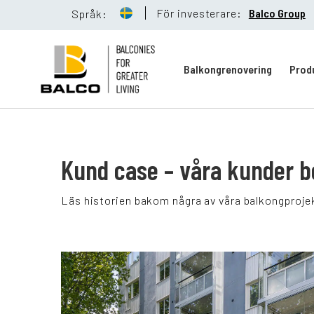
För investerare:
Balco Group
Språk:
Balkongrenovering
Prod
Balkongreno
Kund case – våra kunder b
Läs historien bakom några av våra balkongproje
Hållbarhet
Referenser
Nyheter