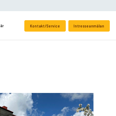
iär
Kontakt/Service
Intresseanmälan
+