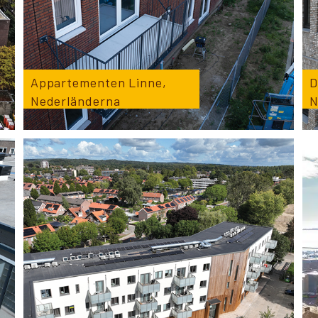
Appartementen Linne,
D
Nederländerna
N