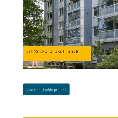
Karriär
Språk:
Brf Sockerbruket, Gävle
SV
D
Visa fler utvalda projekt