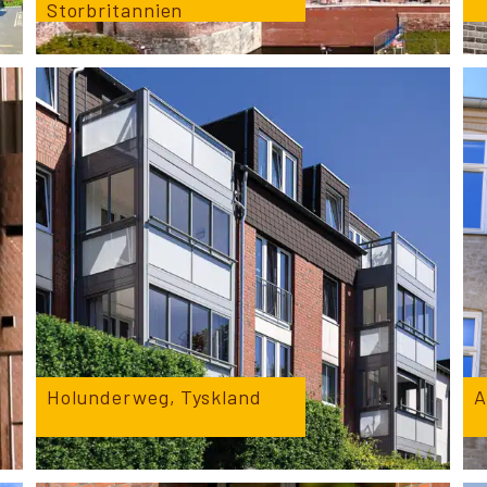
Storbritannien
Holunderweg, Tyskland
A