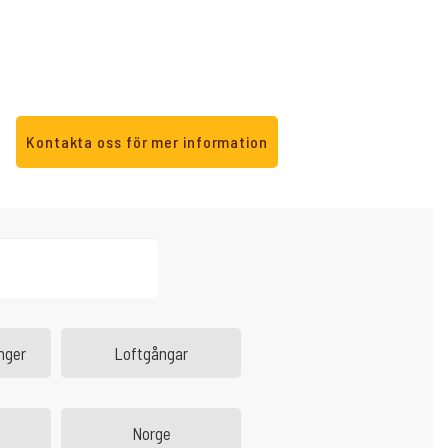
Kontakta oss för mer information
nger
Loftgångar
Norge