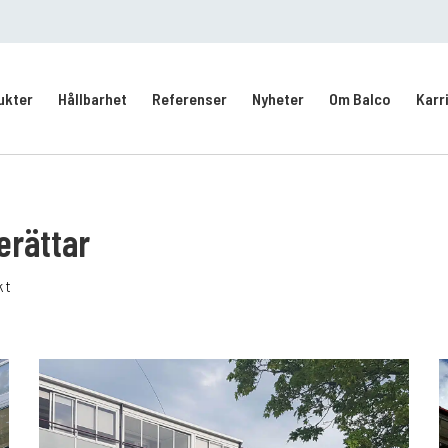
ukter
Hållbarhet
Referenser
Nyheter
Om Balco
Karr
Kontakt/Service
Intresseanmälan
vering
erättar
kt