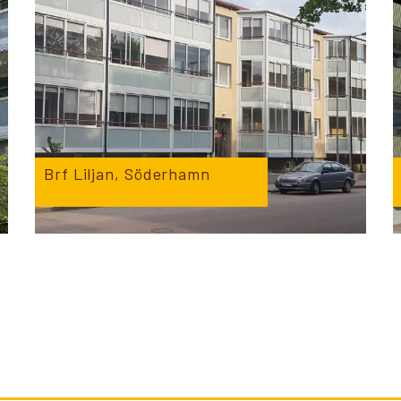
Brf Liljan, Söderhamn
K
NO
FI
DE
NL
UK
CH