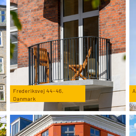
Frederiksvej 44-46,
A
Danmark