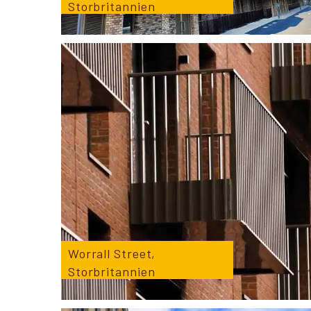
Storbritannien
Worrall Street,
Storbritannien