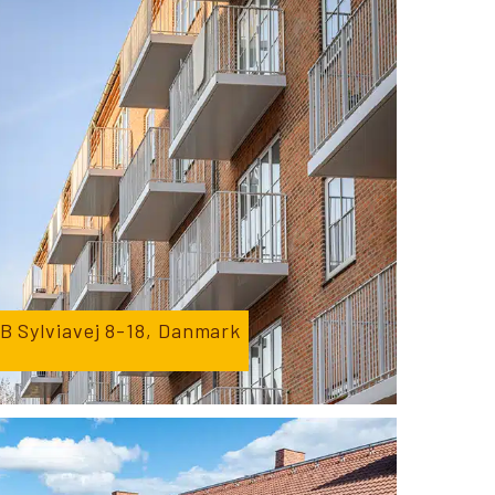
B Sylviavej 8-18, Danmark