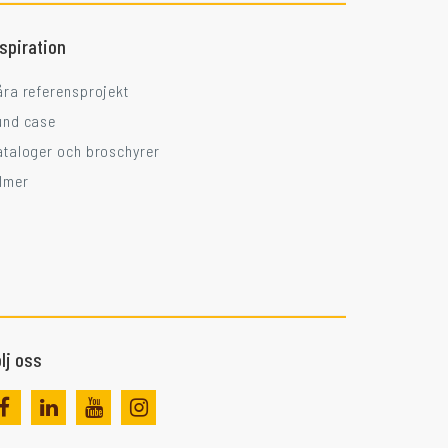
nspiration
åra referensprojekt
und case
ataloger och broschyrer
ilmer
lj oss