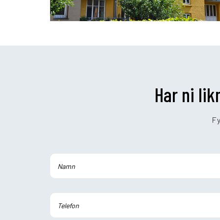
Har ni li
Fy
Lämna detta fält tomt.