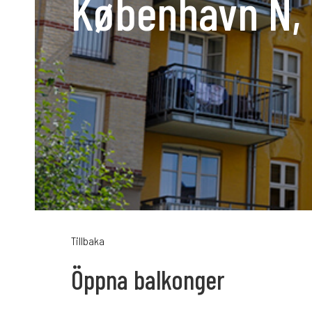
København N,
Karriär
Språk:
SV
D
Tillbaka
Öppna balkonger