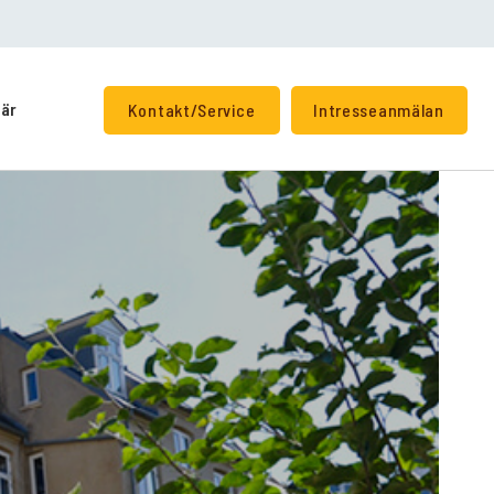
iär
Kontakt/Service
Intresseanmälan
+