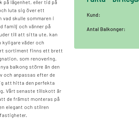
k på lägenhet, eller tid på
och luta sig över ett
Kund:
ch vad skulle sommaren i
ed familj och vänner på
Antal Balkonger:
der till att sitta ute, kan
 kyligare väder och
t sortiment finns ett brett
gnation, som renovering.
n nya balkong större än den
rav och anpassas efter de
ig att hitta den perfekta
g. Vårt senaste tillskott är
n att de främst monteras på
en elegant och stilren
fastigheter.