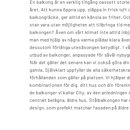
En balkong är en verklig tillgång oavsett storle
året. Att kunna öppna upp, släppa in frisk luft 
balkongräcke, ger alltid en känsla av frihet. O
stan vara utan möjligheten att tillbringa tid m
balkongen? Även om vårt klimat inte alltid inbju
man med hjälp av några varma plädar klara även
dessutom förlänga utesäsongen betydligt. I vår
utbud av balkonger, anpassade för såväl nybyg
När det gäller det senare kan vi också göra di
gamla. Självklart uppfyller de alla säkerhetsk
förhållanden som gäller på platsen. Vi hjälper d
kombinationen för dig, ditt hus och din förenin
de balkonger vi kallar City, av den anledninge
centralt belägna, äldre hus. Stålbalkongen har 
design, som prefekt matchar fasaden på äldre 