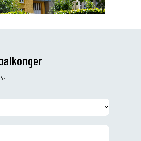
 balkonger
ig.