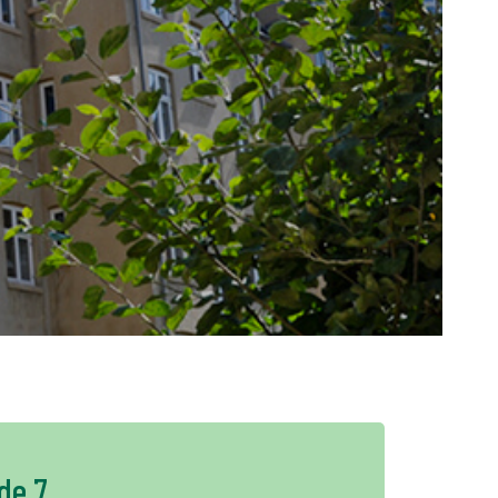
+
PL
de 7