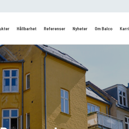
ukter
Hållbarhet
Referenser
Nyheter
Om Balco
Karr
Kontakt/Service
Intresseanmälan
vering