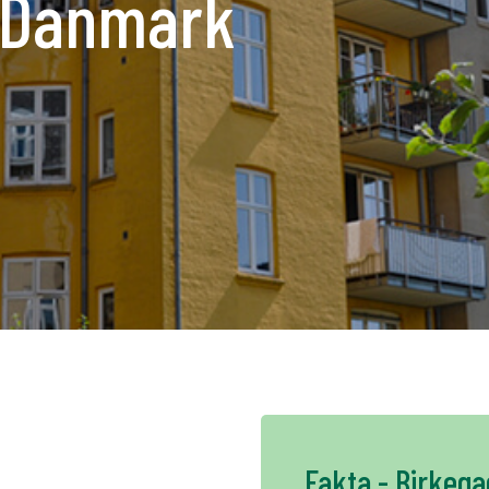
 Danmark
K
NO
FI
DE
NL
UK
CH
Fakta - Birkega