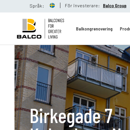
För investerare:
Balco Group
Språk:
Balkongrenovering
Prod
Balkongreno
Hållbarhet
Birkegade 7
Referenser
Nyheter