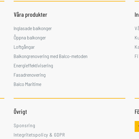
Våra produkter
I
Inglasade balkonger
V
Öppna balkonger
K
Loftgångar
K
Balkongrenovering med Balco-metoden
F
Energieffektivisering
Fasadrenovering
Balco Maritime
Övrigt
Fö
Sponsring
Integritetspolicy & GDPR