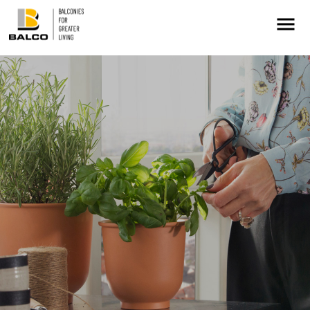
Kontakt/Service
Intresseanmälan
Balkongrenovering
+
Hållbarhet
Referenser
Nyheter