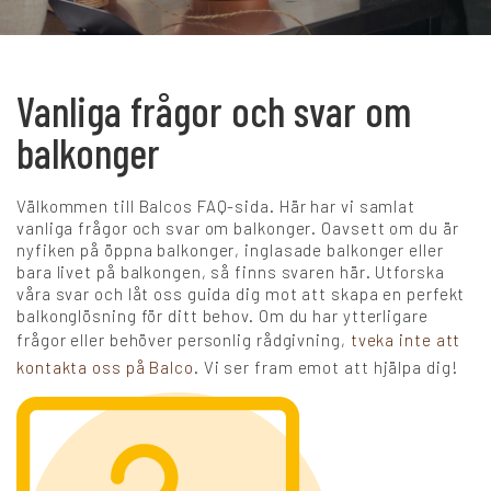
+
Karriär
Vanliga frågor och svar om
balkonger
Språk:
Välkommen till Balcos FAQ-sida. Här har vi samlat
SV
DK
NO
FI
DE
vanliga frågor och svar om balkonger. Oavsett om du är
nyfiken på öppna balkonger, inglasade balkonger eller
bara livet på balkongen, så finns svaren här. Utforska
NL
UK
CH
PL
våra svar och låt oss guida dig mot att skapa en perfekt
balkonglösning för ditt behov. Om du har ytterligare
frågor eller behöver personlig rådgivning,
tveka inte att
kontakta oss på Balco.
Vi ser fram emot att hjälpa dig!