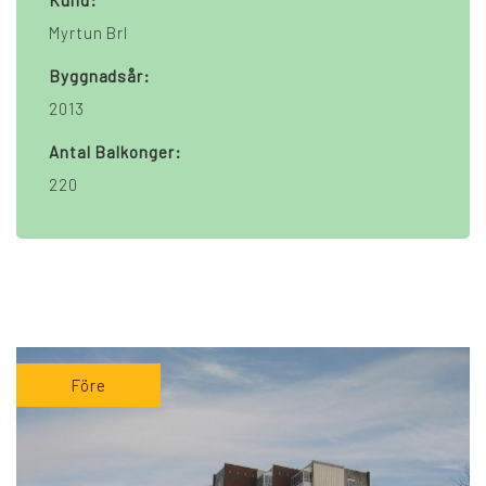
Kund:
Myrtun Brl
Byggnadsår:
2013
Antal Balkonger:
220
Före