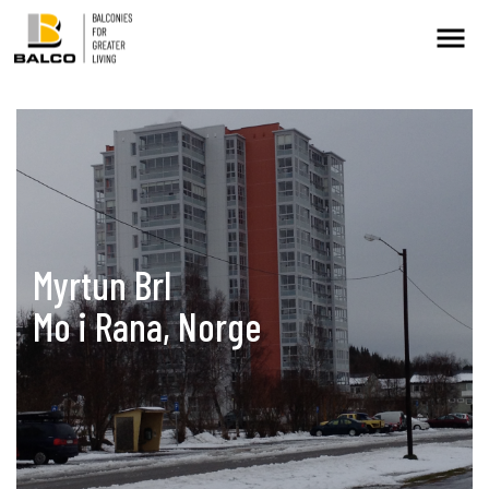
Kontakt/Service
Intresseanmälan
Balkongrenovering
Myrtun Brl
+
Mo i Rana, Norge
Hållbarhet
Referenser
Nyheter