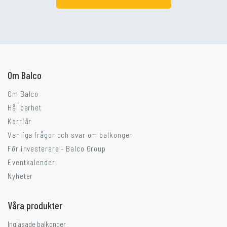
Går ni i balkongtankar?
Om Balco
Om Balco
Hållbarhet
Karriär
Vanliga frågor och svar om balkonger
För investerare - Balco Group
Eventkalender
Nyheter
Våra produkter
Inglasade balkonger