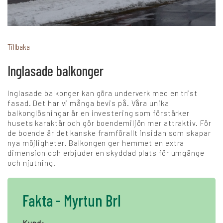
+
Karriär
Tillbaka
Inglasade balkonger
Språk:
Inglasade balkonger kan göra underverk med en trist
SV
DK
NO
FI
DE
fasad. Det har vi många bevis på. Våra unika
balkonglösningar är en investering som förstärker
husets karaktär och gör boendemiljön mer attraktiv. För
de boende är det kanske framförallt insidan som skapar
NL
UK
CH
PL
nya möjligheter. Balkongen ger hemmet en extra
dimension och erbjuder en skyddad plats för umgänge
och njutning.
Fakta - Myrtun Brl