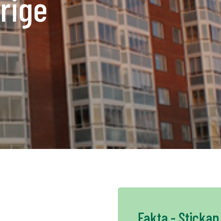
rige
K
NO
FI
DE
NL
UK
CH
Fakta - Stickan