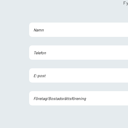
Fy
Lämna detta fält tomt.