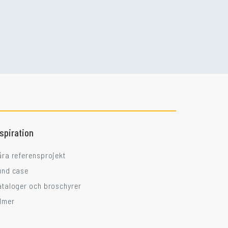
Går ni i balkongtankar?
nspiration
åra referensprojekt
und case
ataloger och broschyrer
ilmer