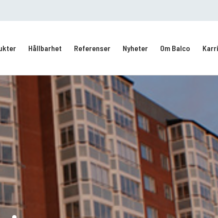
ukter
Hållbarhet
Referenser
Nyheter
Om Balco
Karr
Kontakt/Service
Intresseanmälan
vering