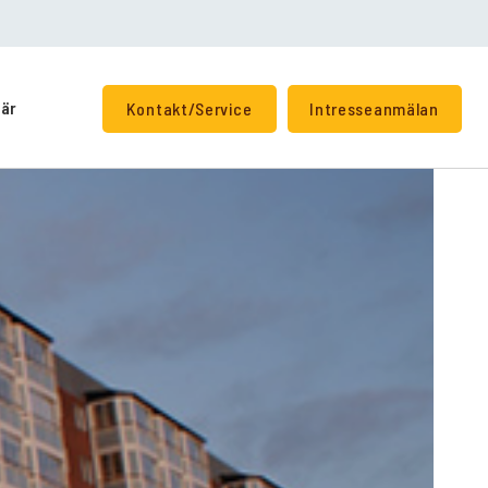
iär
Kontakt/Service
Intresseanmälan
+