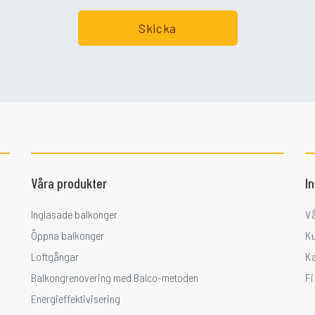
Våra produkter
I
Inglasade balkonger
V
Öppna balkonger
K
Loftgångar
K
Balkongrenovering med Balco-metoden
F
Energieffektivisering