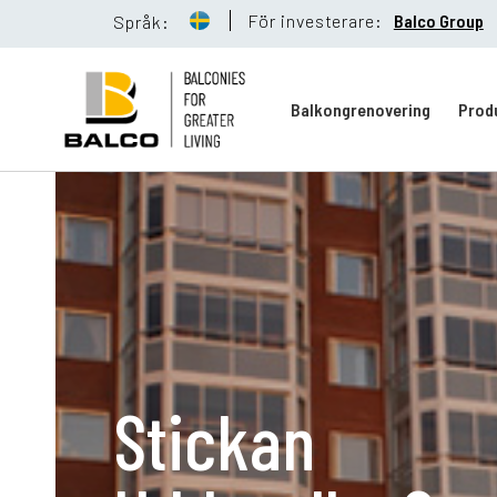
För investerare:
Balco Group
Språk:
Balkongrenovering
Prod
Balkongreno
Hållbarhet
Stickan
Referenser
Nyheter