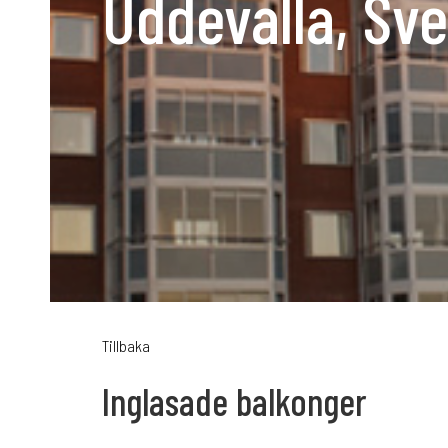
Uddevalla, Sve
Karriär
Språk:
SV
D
Tillbaka
Inglasade balkonger