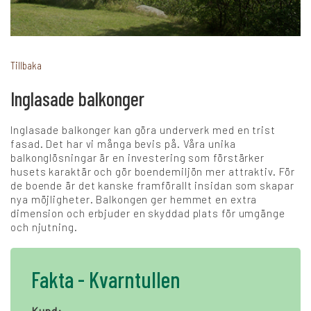
+
Karriär
Tillbaka
Inglasade balkonger
Språk:
Inglasade balkonger kan göra underverk med en trist
SV
DK
NO
FI
DE
fasad. Det har vi många bevis på. Våra unika
balkonglösningar är en investering som förstärker
husets karaktär och gör boendemiljön mer attraktiv. För
de boende är det kanske framförallt insidan som skapar
NL
UK
CH
PL
nya möjligheter. Balkongen ger hemmet en extra
dimension och erbjuder en skyddad plats för umgänge
och njutning.
Fakta - Kvarntullen