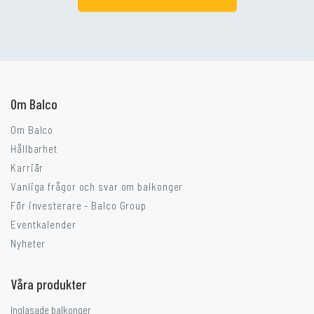
Går ni i balkongtankar?
Om Balco
Om Balco
Hållbarhet
Karriär
Vanliga frågor och svar om balkonger
För investerare - Balco Group
Eventkalender
Nyheter
Våra produkter
Inglasade balkonger