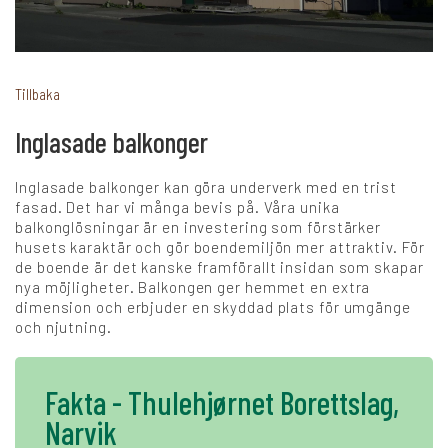
+
Karriär
Tillbaka
Inglasade balkonger
Språk:
Inglasade balkonger kan göra underverk med en trist
SV
DK
NO
FI
DE
fasad. Det har vi många bevis på. Våra unika
balkonglösningar är en investering som förstärker
husets karaktär och gör boendemiljön mer attraktiv. För
de boende är det kanske framförallt insidan som skapar
NL
UK
CH
PL
nya möjligheter. Balkongen ger hemmet en extra
dimension och erbjuder en skyddad plats för umgänge
och njutning.
Fakta - Thulehjørnet Borettslag,
Narvik