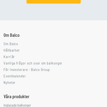
Går ni i balkongtankar?
Om Balco
Om Balco
Hållbarhet
Karriär
Vanliga frågor och svar om balkonger
För investerare - Balco Group
Eventkalender
Nyheter
Våra produkter
Inglasade balkonger