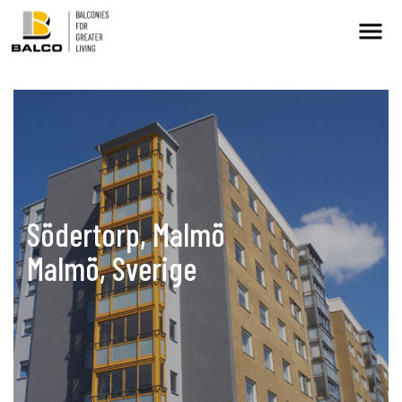
Kontakt/Service
Intresseanmälan
Balkongrenovering
Södertorp, Malmö
+
Malmö, Sverige
Hållbarhet
Referenser
Nyheter