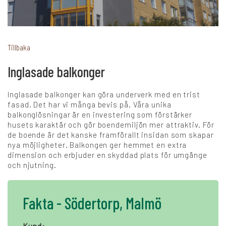
+
Karriär
Tillbaka
Inglasade balkonger
Språk:
Inglasade balkonger kan göra underverk med en trist
SV
DK
NO
FI
DE
fasad. Det har vi många bevis på. Våra unika
balkonglösningar är en investering som förstärker
husets karaktär och gör boendemiljön mer attraktiv. För
de boende är det kanske framförallt insidan som skapar
NL
UK
CH
PL
nya möjligheter. Balkongen ger hemmet en extra
dimension och erbjuder en skyddad plats för umgänge
och njutning.
Fakta - Södertorp, Malmö