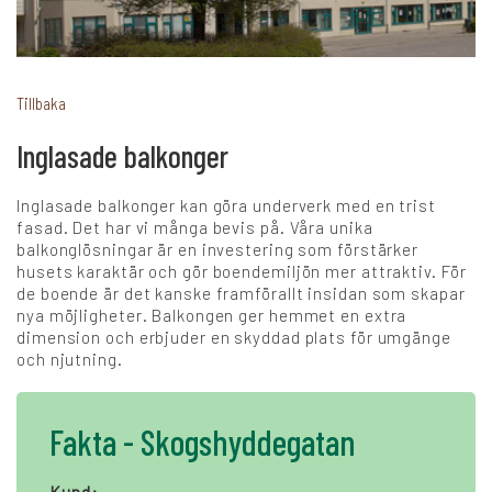
+
Karriär
Tillbaka
Inglasade balkonger
Språk:
Inglasade balkonger kan göra underverk med en trist
SV
DK
NO
FI
DE
fasad. Det har vi många bevis på. Våra unika
balkonglösningar är en investering som förstärker
husets karaktär och gör boendemiljön mer attraktiv. För
de boende är det kanske framförallt insidan som skapar
NL
UK
CH
PL
nya möjligheter. Balkongen ger hemmet en extra
dimension och erbjuder en skyddad plats för umgänge
och njutning.
Fakta - Skogshyddegatan