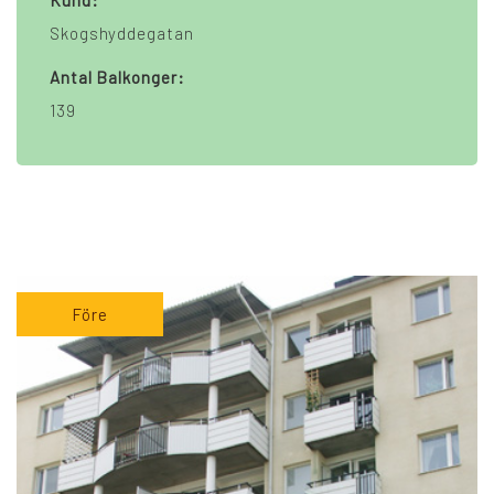
Kund:
Skogshyddegatan
Antal Balkonger:
139
Före