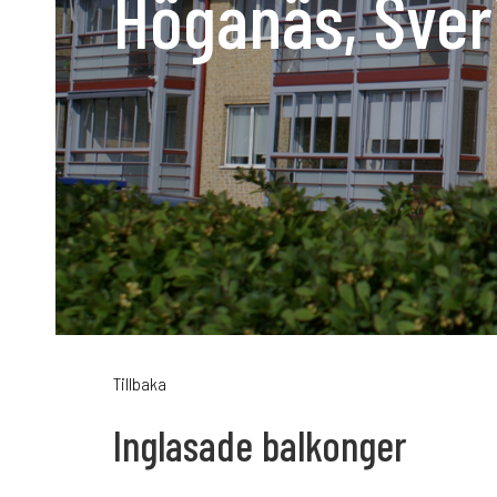
Höganäs, Sver
Karriär
Språk:
SV
D
Tillbaka
Inglasade balkonger