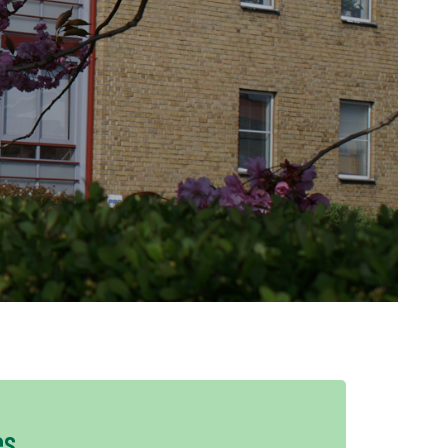
+
PL
es