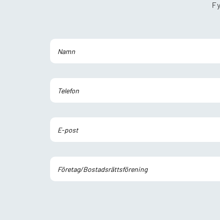
Fy
Lämna detta fält tomt.