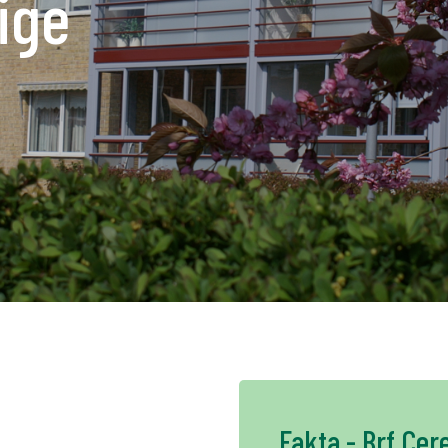
ige
K
NO
FI
DE
NL
UK
CH
Fakta - Brf Cer