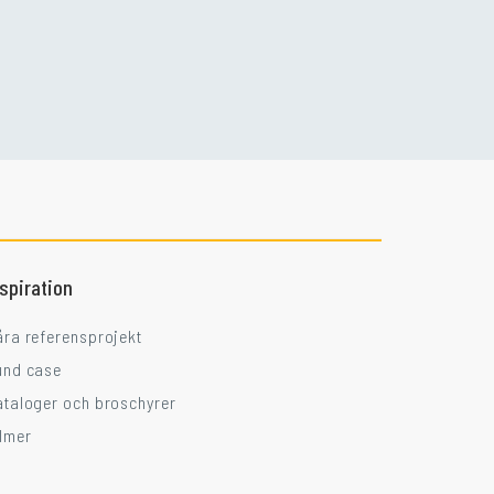
Går ni i balkongtankar?
nspiration
åra referensprojekt
und case
ataloger och broschyrer
ilmer