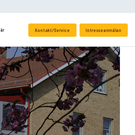
iär
Kontakt/Service
Intresseanmälan
+