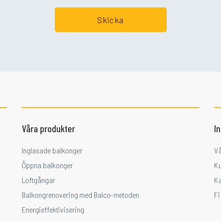
Våra produkter
I
Inglasade balkonger
V
Öppna balkonger
K
Loftgångar
K
Balkongrenovering med Balco-metoden
F
Energieffektivisering