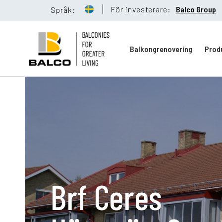
För investerare:
Balco Group
Språk:
Balkongrenovering
Prod
Balkongreno
Hållbarhet
Brf Ceres
Referenser
Nyheter