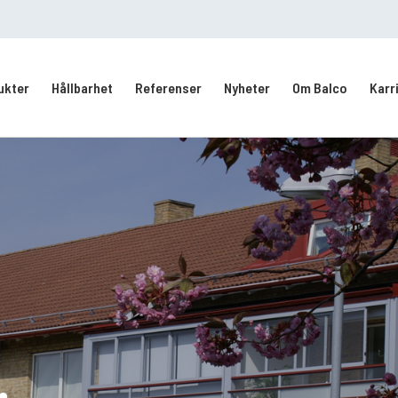
ukter
Hållbarhet
Referenser
Nyheter
Om Balco
Karr
Kontakt/Service
Intresseanmälan
vering