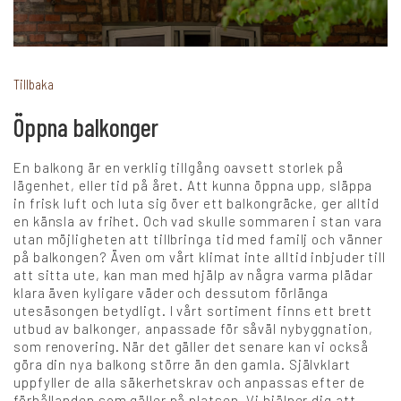
+
Karriär
Tillbaka
Öppna balkonger
Språk:
En balkong är en verklig tillgång oavsett storlek på
SV
DK
NO
FI
DE
lägenhet, eller tid på året. Att kunna öppna upp, släppa
in frisk luft och luta sig över ett balkongräcke, ger alltid
en känsla av frihet. Och vad skulle sommaren i stan vara
utan möjligheten att tillbringa tid med familj och vänner
NL
UK
CH
PL
på balkongen? Även om vårt klimat inte alltid inbjuder till
att sitta ute, kan man med hjälp av några varma plädar
klara även kyligare väder och dessutom förlänga
utesäsongen betydligt. I vårt sortiment finns ett brett
utbud av balkonger, anpassade för såväl nybyggnation,
som renovering. När det gäller det senare kan vi också
göra din nya balkong större än den gamla. Självklart
uppfyller de alla säkerhetskrav och anpassas efter de
förhållanden som gäller på platsen. Vi hjälper dig att