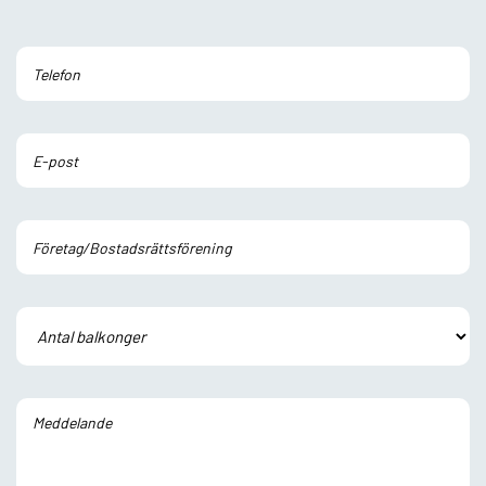
Lämna
detta
fält
tomt.