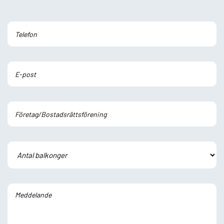
Lämna
detta
fält
tomt.