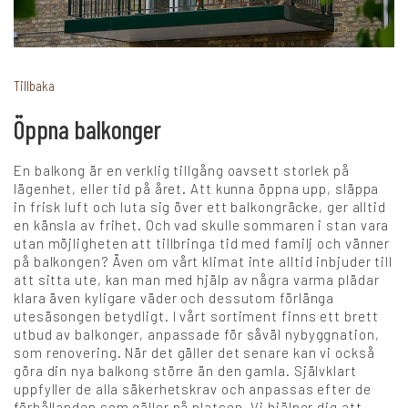
+
Karriär
Tillbaka
Öppna balkonger
Språk:
En balkong är en verklig tillgång oavsett storlek på
SV
DK
NO
FI
DE
lägenhet, eller tid på året. Att kunna öppna upp, släppa
in frisk luft och luta sig över ett balkongräcke, ger alltid
en känsla av frihet. Och vad skulle sommaren i stan vara
utan möjligheten att tillbringa tid med familj och vänner
NL
UK
CH
PL
på balkongen? Även om vårt klimat inte alltid inbjuder till
att sitta ute, kan man med hjälp av några varma plädar
klara även kyligare väder och dessutom förlänga
utesäsongen betydligt. I vårt sortiment finns ett brett
utbud av balkonger, anpassade för såväl nybyggnation,
som renovering. När det gäller det senare kan vi också
göra din nya balkong större än den gamla. Självklart
uppfyller de alla säkerhetskrav och anpassas efter de
förhållanden som gäller på platsen. Vi hjälper dig att