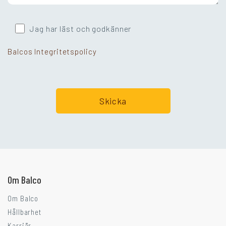
Jag har läst och godkänner
Balcos Integritetspolicy
Går ni i balkongtankar?
Om Balco
Om Balco
Hållbarhet
Karriär