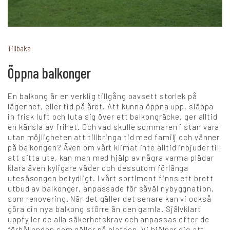
+
Karriär
Tillbaka
Öppna balkonger
Språk:
En balkong är en verklig tillgång oavsett storlek på
SV
DK
NO
FI
DE
lägenhet, eller tid på året. Att kunna öppna upp, släppa
in frisk luft och luta sig över ett balkongräcke, ger alltid
en känsla av frihet. Och vad skulle sommaren i stan vara
utan möjligheten att tillbringa tid med familj och vänner
NL
UK
CH
PL
på balkongen? Även om vårt klimat inte alltid inbjuder till
att sitta ute, kan man med hjälp av några varma plädar
klara även kyligare väder och dessutom förlänga
utesäsongen betydligt. I vårt sortiment finns ett brett
utbud av balkonger, anpassade för såväl nybyggnation,
som renovering. När det gäller det senare kan vi också
göra din nya balkong större än den gamla. Självklart
uppfyller de alla säkerhetskrav och anpassas efter de
förhållanden som gäller på platsen. Vi hjälper dig att