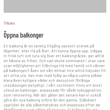
+
Karriär
Tillbaka
Öppna balkonger
Språk:
En balkong är en verklig tillgång oavsett storlek på
SV
DK
NO
FI
DE
lägenhet, eller tid på året. Att kunna öppna upp, släppa
in frisk luft och luta sig över ett balkongräcke, ger alltid
en känsla av frihet. Och vad skulle sommaren i stan vara
utan möjligheten att tillbringa tid med familj och vänner
NL
UK
CH
PL
på balkongen? Även om vårt klimat inte alltid inbjuder till
att sitta ute, kan man med hjälp av några varma plädar
klara även kyligare väder och dessutom förlänga
utesäsongen betydligt. I vårt sortiment finns ett brett
utbud av balkonger, anpassade för såväl nybyggnation,
som renovering. När det gäller det senare kan vi också
göra din nya balkong större än den gamla. Självklart
uppfyller de alla säkerhetskrav och anpassas efter de
förhållanden som gäller på platsen. Vi hjälper dig att