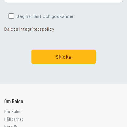
Jag har läst och godkänner
Balcos Integritetspolicy
Går ni i balkongtankar?
Om Balco
Om Balco
Hållbarhet
Karriär