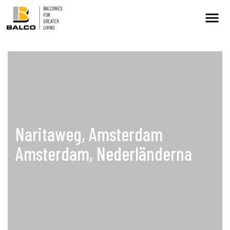
Kontakt/Service
Intresseanmälan
Balkongrenovering
Naritaweg, Amsterdam
+
Amsterdam, Nederländerna
Hållbarhet
Referenser
Nyheter