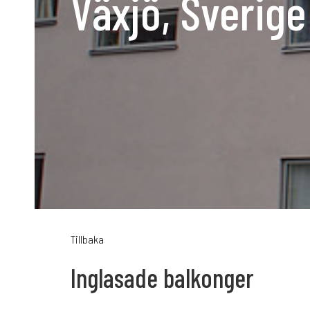
Växjö, Sverige
Karriär
Språk:
SV
D
Tillbaka
Inglasade balkonger