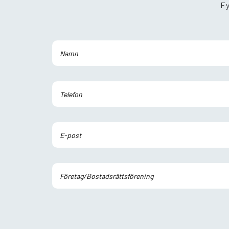
Fy
Lämna detta fält tomt.