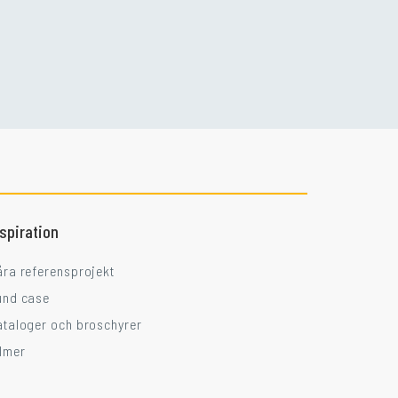
Går ni i balkongtankar?
nspiration
åra referensprojekt
und case
ataloger och broschyrer
ilmer