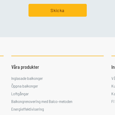
Våra produkter
I
Inglasade balkonger
V
Öppna balkonger
K
Loftgångar
K
Balkongrenovering med Balco-metoden
F
Energieffektivisering