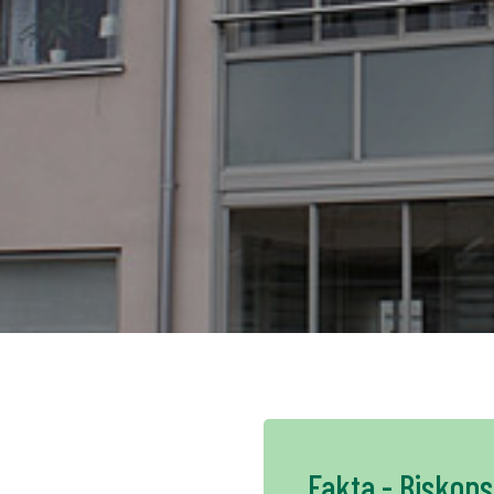
K
NO
FI
DE
NL
UK
CH
Fakta - Biskop