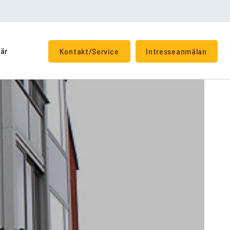
iär
Kontakt/Service
Intresseanmälan
+