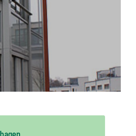
+
PL
shagen