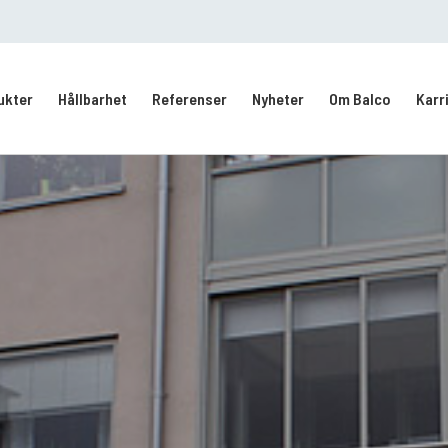
ukter
Hållbarhet
Referenser
Nyheter
Om Balco
Karr
Kontakt/Service
Intresseanmälan
vering