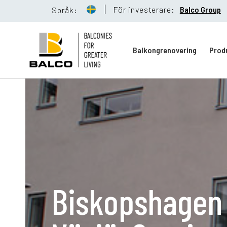
För investerare:
Balco Group
Språk:
Balkongrenovering
Prod
Balkongreno
Hållbarhet
Biskopshagen
Referenser
Nyheter