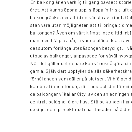
En balkong är en verklig tillgång oavsett storle
året. Att kunna öppna upp, släppa in frisk luft 
balkongräcke, ger alltid en känsla av frihet. O
stan vara utan möjligheten att tillbringa tid m
balkongen? Även om vårt klimat inte alltid inbju
man med hjälp av några varma plädar klara även
dessutom förlänga utesäsongen betydligt. I vår
utbud av balkonger, anpassade för såväl nybyg
När det gäller det senare kan vi också göra di
gamla. Självklart uppfyller de alla säkerhetsk
förhållanden som gäller på platsen. Vi hjälper d
kombinationen för dig, ditt hus och din förenin
de balkonger vi kallar City, av den anledninge
centralt belägna, äldre hus. Stålbalkongen har 
design, som prefekt matchar fasaden på äldre 