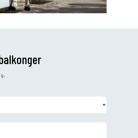
 balkonger
ig.