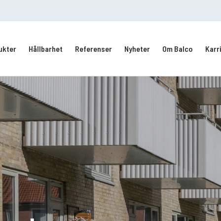
ukter
Hållbarhet
Referenser
Nyheter
Om Balco
Karr
Kontakt/Service
Intresseanmälan
vering