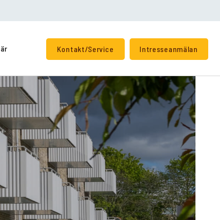
iär
Kontakt/Service
Intresseanmälan
+