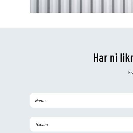
Har ni li
Fy
Lämna detta fält tomt.