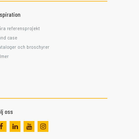
nspiration
åra referensprojekt
und case
ataloger och broschyrer
ilmer
lj oss