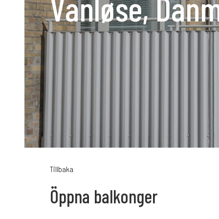
Vanløse, Dan
Karriär
Språk:
SV
D
Tillbaka
Öppna balkonger