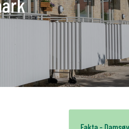
mark
K
NO
FI
DE
NL
UK
CH
Fakta - Damsø