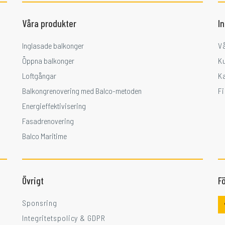
Våra produkter
I
Inglasade balkonger
V
Öppna balkonger
K
Loftgångar
K
Balkongrenovering med Balco-metoden
F
Energieffektivisering
Fasadrenovering
Balco Maritime
Övrigt
Fö
Sponsring
Integritetspolicy & GDPR