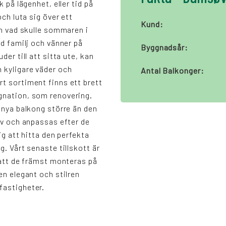
k på lägenhet, eller tid på
och luta sig över ett
Kund:
ch vad skulle sommaren i
ed familj och vänner på
Byggnadsår:
der till att sitta ute, kan
 kyligare väder och
Antal Balkonger:
t sortiment finns ett brett
gnation, som renovering.
n nya balkong större än den
rav och anpassas efter de
ig att hitta den perfekta
g. Vårt senaste tillskott är
n att de främst monteras på
en elegant och stilren
fastigheter.