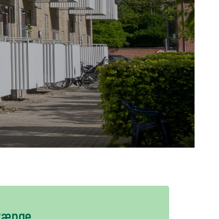
+
PL
vænge