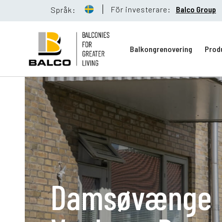
För investerare:
Balco Group
Språk:
Balkongrenovering
Prod
Balkongreno
Hållbarhet
Damsøvænge
Referenser
Nyheter