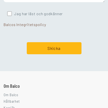
Jag har läst och godkänner
Balcos Integritetspolicy
Går ni i balkongtankar?
Om Balco
Om Balco
Hållbarhet
Karriär