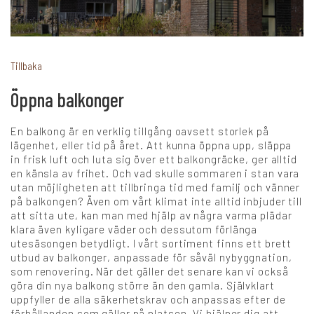
+
Karriär
Tillbaka
Öppna balkonger
Språk:
En balkong är en verklig tillgång oavsett storlek på
SV
DK
NO
FI
DE
lägenhet, eller tid på året. Att kunna öppna upp, släppa
in frisk luft och luta sig över ett balkongräcke, ger alltid
en känsla av frihet. Och vad skulle sommaren i stan vara
utan möjligheten att tillbringa tid med familj och vänner
NL
UK
CH
PL
på balkongen? Även om vårt klimat inte alltid inbjuder till
att sitta ute, kan man med hjälp av några varma plädar
klara även kyligare väder och dessutom förlänga
utesäsongen betydligt. I vårt sortiment finns ett brett
utbud av balkonger, anpassade för såväl nybyggnation,
som renovering. När det gäller det senare kan vi också
göra din nya balkong större än den gamla. Självklart
uppfyller de alla säkerhetskrav och anpassas efter de
förhållanden som gäller på platsen. Vi hjälper dig att