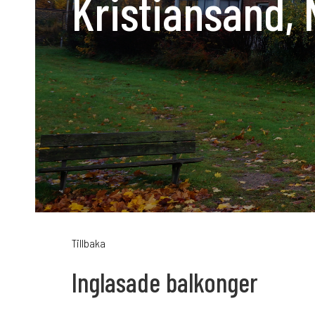
Kristiansand,
Karriär
Språk:
SV
D
Tillbaka
Inglasade balkonger