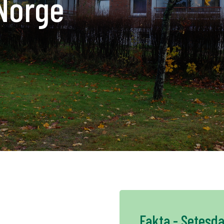
 Norge
K
NO
FI
DE
NL
UK
CH
Fakta - Setesda