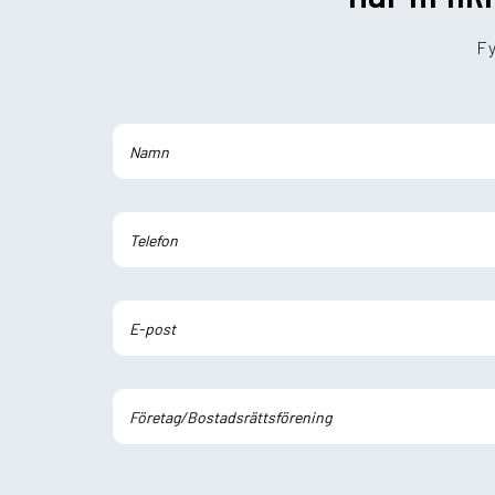
Fy
Lämna detta fält tomt.