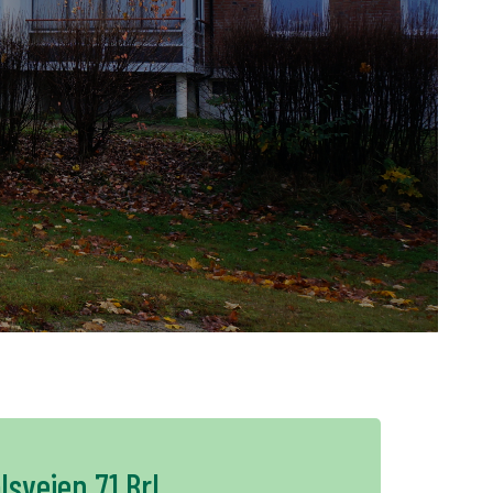
+
PL
lsveien 71 Brl