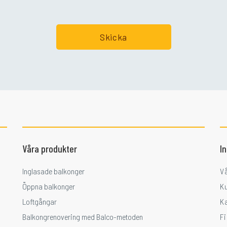
Våra produkter
I
Inglasade balkonger
V
Öppna balkonger
K
Loftgångar
K
Balkongrenovering med Balco-metoden
F