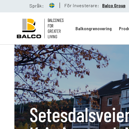
För investerare:
Balco Group
Språk:
Balkongrenovering
Prod
Balkongreno
Hållbarhet
Setesdalsveien
Referenser
Nyheter