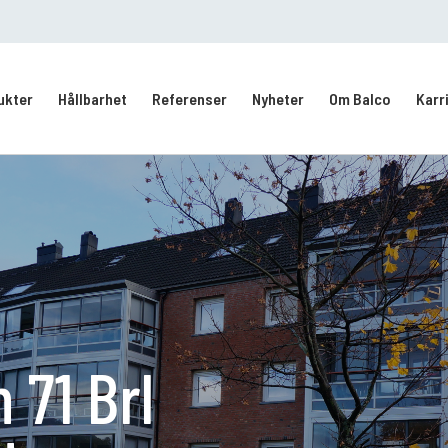
ukter
Hållbarhet
Referenser
Nyheter
Om Balco
Karr
Kontakt/Service
Intresseanmälan
vering
 71 Brl