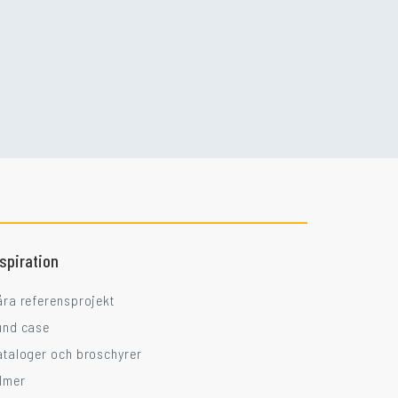
Går ni i balkongtankar?
nspiration
åra referensprojekt
und case
ataloger och broschyrer
ilmer