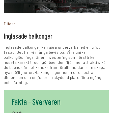
+
Karriär
Tillbaka
Inglasade balkonger
Språk:
Inglasade balkonger kan göra underverk med en trist
SV
DK
NO
FI
DE
fasad. Det har vi många bevis på. Våra unika
balkonglösningar är en investering som förstärker
husets karaktär och gör boendemiljön mer attraktiv. För
de boende är det kanske framförallt insidan som skapar
NL
UK
CH
PL
nya möjligheter. Balkongen ger hemmet en extra
dimension och erbjuder en skyddad plats för umgänge
och njutning.
Fakta - Svarvaren