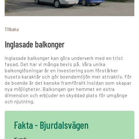
+
Karriär
Tillbaka
Inglasade balkonger
Språk:
Inglasade balkonger kan göra underverk med en trist
SV
DK
NO
FI
DE
fasad. Det har vi många bevis på. Våra unika
balkonglösningar är en investering som förstärker
husets karaktär och gör boendemiljön mer attraktiv. För
de boende är det kanske framförallt insidan som skapar
NL
UK
CH
PL
nya möjligheter. Balkongen ger hemmet en extra
dimension och erbjuder en skyddad plats för umgänge
och njutning.
Fakta - Bjurdalsvägen