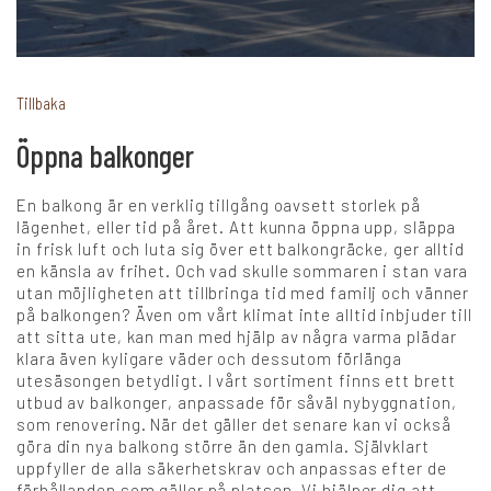
+
Karriär
Tillbaka
Öppna balkonger
Språk:
En balkong är en verklig tillgång oavsett storlek på
SV
DK
NO
FI
DE
lägenhet, eller tid på året. Att kunna öppna upp, släppa
in frisk luft och luta sig över ett balkongräcke, ger alltid
en känsla av frihet. Och vad skulle sommaren i stan vara
utan möjligheten att tillbringa tid med familj och vänner
NL
UK
CH
PL
på balkongen? Även om vårt klimat inte alltid inbjuder till
att sitta ute, kan man med hjälp av några varma plädar
klara även kyligare väder och dessutom förlänga
utesäsongen betydligt. I vårt sortiment finns ett brett
utbud av balkonger, anpassade för såväl nybyggnation,
som renovering. När det gäller det senare kan vi också
göra din nya balkong större än den gamla. Självklart
uppfyller de alla säkerhetskrav och anpassas efter de
förhållanden som gäller på platsen. Vi hjälper dig att