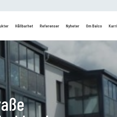
ukter
Hållbarhet
Referenser
Nyheter
Om Balco
Karr
Kontakt/Service
Intresseanmälan
vering
raße