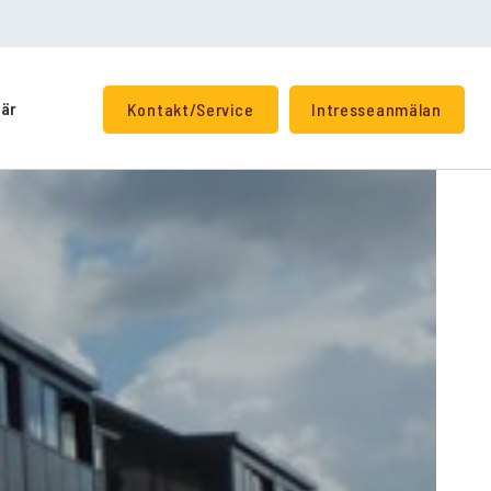
iär
Kontakt/Service
Intresseanmälan
+