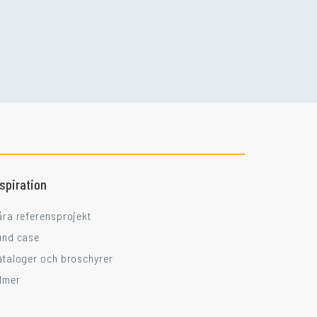
Går ni i balkongtankar?
nspiration
åra referensprojekt
und case
ataloger och broschyrer
ilmer