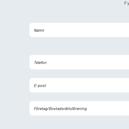
Fy
Lämna
detta
fält
tomt.