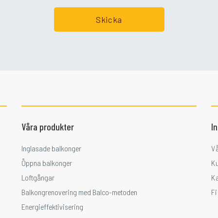
Våra produkter
I
Inglasade balkonger
V
Öppna balkonger
K
Loftgångar
K
Balkongrenovering med Balco-metoden
F
Energieffektivisering