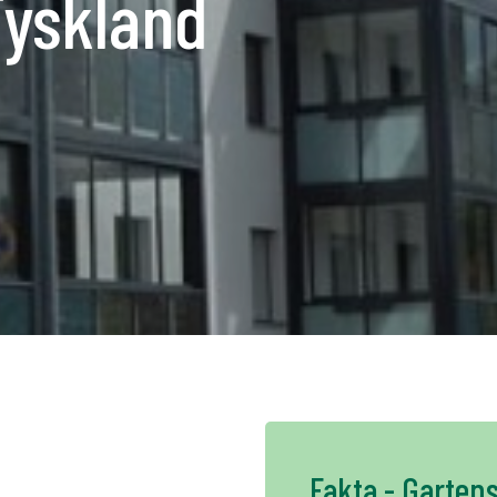
Tyskland
K
NO
FI
DE
NL
UK
CH
Fakta - Garten