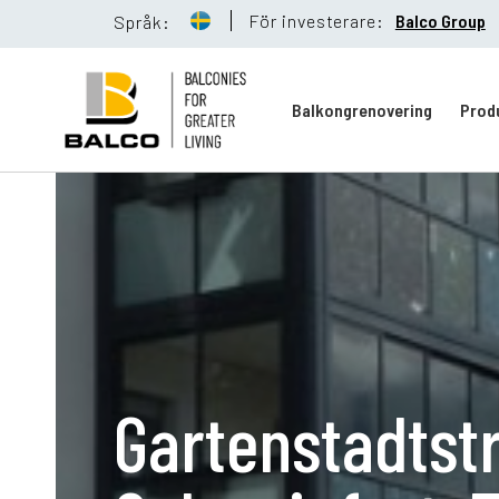
För investerare:
Balco Group
Språk:
Balkongrenovering
Prod
Balkongreno
Hållbarhet
Gartenstadtst
Referenser
Nyheter