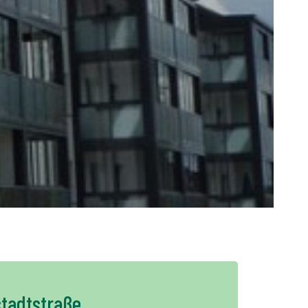
+
PL
stadtstraße