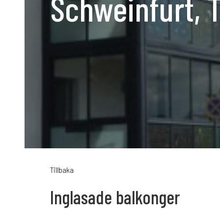
Schweinfurt, 
Karriär
Språk:
SV
D
Tillbaka
Inglasade balkonger