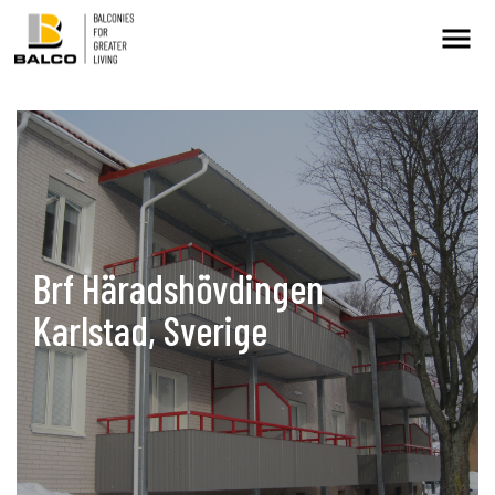
Kontakt/Service
Intresseanmälan
Balkongrenovering
Brf Häradshövdingen
+
Karlstad, Sverige
Hållbarhet
Referenser
Nyheter