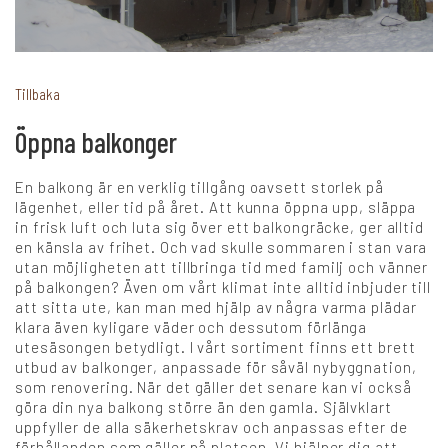
+
Karriär
Tillbaka
Öppna balkonger
Språk:
En balkong är en verklig tillgång oavsett storlek på
SV
DK
NO
FI
DE
lägenhet, eller tid på året. Att kunna öppna upp, släppa
in frisk luft och luta sig över ett balkongräcke, ger alltid
en känsla av frihet. Och vad skulle sommaren i stan vara
utan möjligheten att tillbringa tid med familj och vänner
NL
UK
CH
PL
på balkongen? Även om vårt klimat inte alltid inbjuder till
att sitta ute, kan man med hjälp av några varma plädar
klara även kyligare väder och dessutom förlänga
utesäsongen betydligt. I vårt sortiment finns ett brett
utbud av balkonger, anpassade för såväl nybyggnation,
som renovering. När det gäller det senare kan vi också
göra din nya balkong större än den gamla. Självklart
uppfyller de alla säkerhetskrav och anpassas efter de
förhållanden som gäller på platsen. Vi hjälper dig att