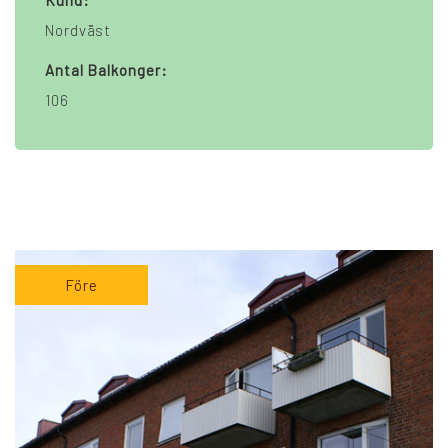
Kund:
Nordväst
Antal Balkonger:
106
Före