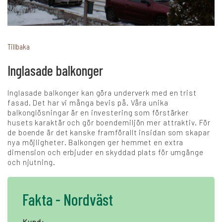
+
Karriär
Tillbaka
Inglasade balkonger
Språk:
Inglasade balkonger kan göra underverk med en trist
SV
DK
NO
FI
DE
fasad. Det har vi många bevis på. Våra unika
balkonglösningar är en investering som förstärker
husets karaktär och gör boendemiljön mer attraktiv. För
de boende är det kanske framförallt insidan som skapar
NL
UK
CH
PL
nya möjligheter. Balkongen ger hemmet en extra
dimension och erbjuder en skyddad plats för umgänge
och njutning.
Fakta - Nordväst