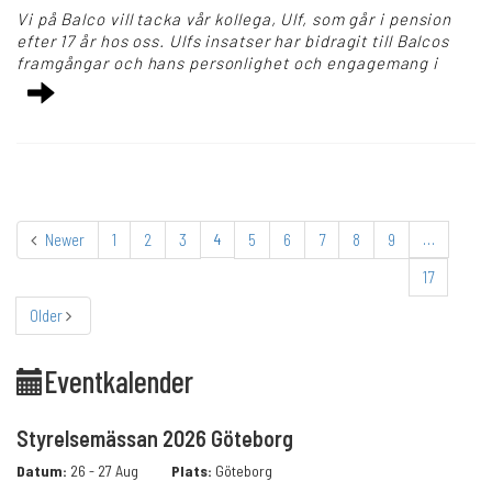
Vi på Balco vill tacka vår kollega, Ulf, som går i pension
efter 17 år hos oss. Ulfs insatser har bidragit till Balcos
framgångar och hans personlighet och engagemang i
Newer
1
2
3
4
5
6
7
8
9
…
17
Older
Eventkalender
Styrelsemässan 2026 Göteborg
Datum:
26 - 27 Aug
Plats:
Göteborg