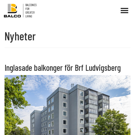
Nyheter
Kontakt/Service
Intresseanmälan
Balkongrenovering
Inglasade balkonger för Brf Ludvigsberg
+
Hållbarhet
Referenser
Nyheter