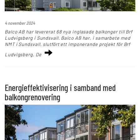
+
4 november 2024
Karriär
Balco AB har levererat 68 nya inglasade balkonger till Brf
Ludvigsberg i Sundsvall. Balco AB har, i samarbete med
Språk:
NMT i Sundsvall, slutfört ett imponerande projekt för Brf
Ludvigsberg. De
SV
DK
NO
FI
DE
NL
UK
CH
PL
Energieffektivisering i samband med
balkongrenovering