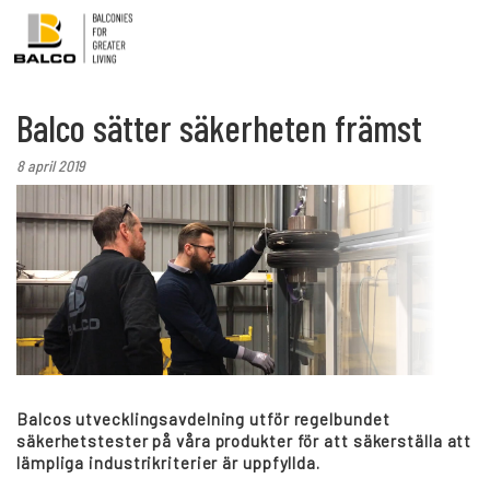
Balco sätter säkerheten främst
Kontakt/Service
Intresseanmä
8 april 2019
Balkongrenovering
Hållbarhet
Referenser
Balcos utvecklingsavdelning utför regelbundet
säkerhetstester på våra produkter för att säkerställa att
Nyheter
lämpliga industrikriterier är uppfyllda.