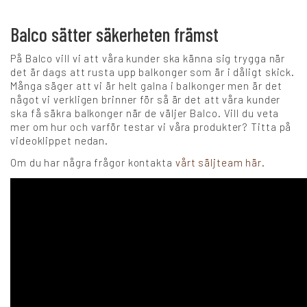
Balco sätter säkerheten främst
Karriär
På Balco vill vi att våra kunder ska känna sig trygga när
det är dags att rusta upp balkonger som är i dåligt skick.
Många säger att vi är helt galna i balkonger men är det
Språk:
något vi verkligen brinner för så är det att våra kunder
ska få säkra balkonger när de väljer Balco. Vill du veta
mer om hur och varför testar vi våra produkter? Titta på
SV
DK
NO
FI
DE
NL
videoklippet nedan.
Om du har några frågor kontakta
vårt säljteam här.
PL