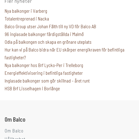
Fler nyheter
Nya balkonger i Varberg
Totalentreprenad i Nacka
Balco Group utser Johan Fälth till ny VD för Balco AB
96 inglasade balkonger färdigställda i Malmö
Odla på balkongen och skapa en grönare uteplats
Hur kan vi på Balco bidra när EU skärper energikraven för befintliga
fastigheter?
Nya balkonger hos Brf Lycko-Per i Trelleborg
Energieffektivisering i befintliga fastigheter
Inglasade balkonger som gör skillnad – året runt
Går ni i balkongtankar?
HSB Brf Lisselhagen i Borlänge
Om Balco
Om Balco