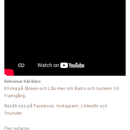
Referenser från Balco
Klicka på länken och Läs mer om Balco och nyckeln till
framgång.
Besök oss på
Facebook
,
Instagram
,
LinkedIn
och
Youtube
Fler nyheter