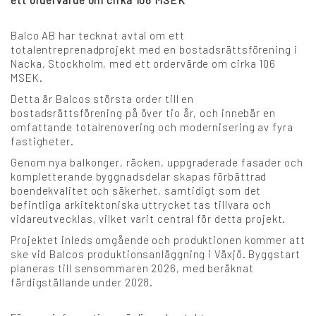
ett ordervärde om cirka 106 MSEK
+
Balco AB har tecknat avtal om ett
totalentreprenadprojekt med en bostadsrättsförening i
Karriär
Nacka, Stockholm, med ett ordervärde om cirka 106
MSEK.
Språk:
Detta är Balcos största order till en
bostadsrättsförening på över tio år, och innebär en
omfattande totalrenovering och modernisering av fyra
SV
DK
NO
FI
DE
fastigheter.
Genom nya balkonger, räcken, uppgraderade fasader och
kompletterande byggnadsdelar skapas förbättrad
NL
UK
CH
PL
boendekvalitet och säkerhet, samtidigt som det
befintliga arkitektoniska uttrycket tas tillvara och
vidareutvecklas, vilket varit central för detta projekt.
Projektet inleds omgående och produktionen kommer att
ske vid Balcos produktionsanläggning i Växjö. Byggstart
planeras till sensommaren 2026, med beräknat
färdigställande under 2028.