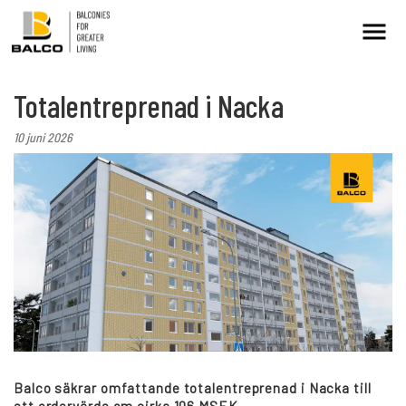
Totalentreprenad i Nacka
Kontakt/Service
Intresseanmälan
10 juni 2026
Balkongrenovering
+
Hållbarhet
Referenser
Nyheter
Balco säkrar omfattande totalentreprenad i Nacka till