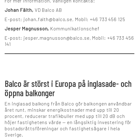
För mer information, vänligen kontakta:
Johan Fälth,
VD Balco AB
E-post: johan.falth@balco.se, Mobil: +46 733 456 125
Jesper Magnusson,
Kommunikationschef
E-post: jesper.magnusson@balco.se, Mobil: +46 733 456
141
Balco är störst i Europa på inglasade- och
öppna balkonger
En inglasad balkong från Balco gör balkongen användbar
året runt, minskar energikostnader med upp till 20
procent, reducerar trafikbuller med upp till 20 dB och
höjer fastighetens värde — en långsiktig investering för
bostadsrättsföreningar och fastighetsägare i hela
Sverige.