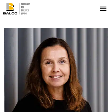
Kontakt/Service
Intresseanmälan
Balkongrenovering
+
Hållbarhet
Referenser
Nyheter