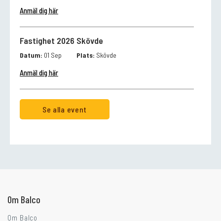
Anmäl dig här
Fastighet 2026 Skövde
Datum:
01 Sep
Plats:
Skövde
Anmäl dig här
Se alla event
Går ni i balkongtankar?
Om Balco
Om Balco