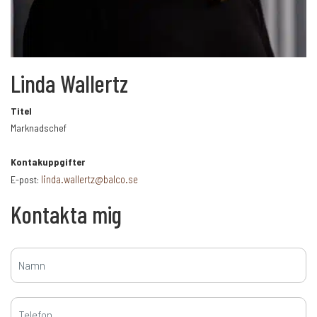
+
Karriär
Linda Wallertz
Språk:
Titel
Marknadschef
SV
DK
NO
FI
DE
Kontakuppgifter
linda.wallertz@balco.se
E-post:
NL
UK
CH
PL
Kontakta mig