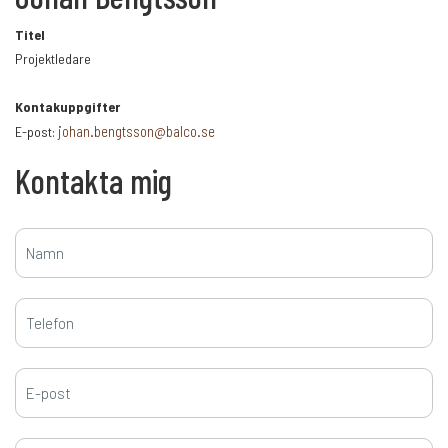
+
Titel
Projektledare
Karriär
Kontakuppgifter
johan.bengtsson@balco.se
E-post:
Språk:
Kontakta mig
SV
DK
NO
FI
DE
NL
UK
CH
PL