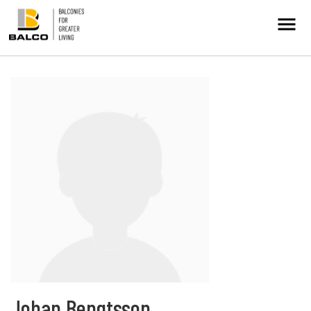
Kontakt/Service
Intresseanmälan
Balkongrenovering
+
Hållbarhet
Referenser
Nyheter
Johan Bengtsson