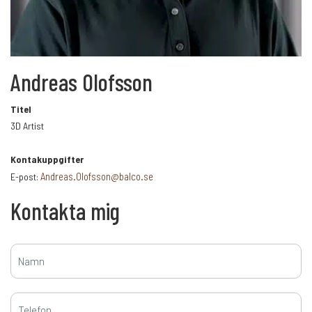
+
Karriär
Andreas Olofsson
Språk:
Titel
3D Artist
SV
DK
NO
FI
DE
Kontakuppgifter
Andreas.Olofsson@balco.se
E-post:
NL
UK
CH
PL
Kontakta mig