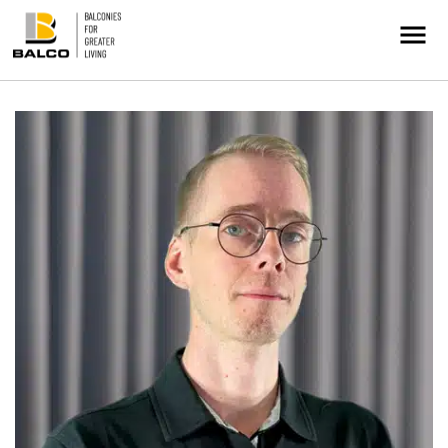
Kontakt/Service
Intresseanmälan
Balkongrenovering
+
Hållbarhet
Referenser
Nyheter