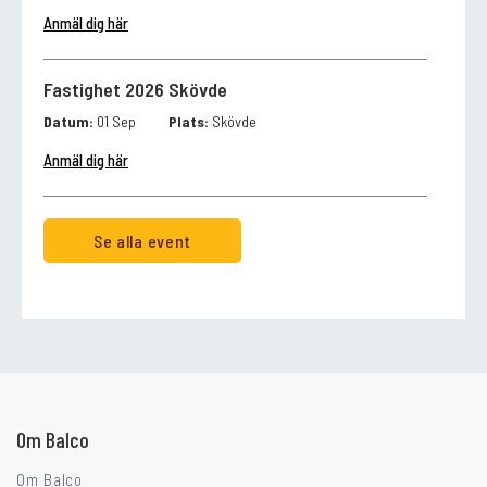
Anmäl dig här
Fastighet 2026 Skövde
Datum:
01 Sep
Plats:
Skövde
Anmäl dig här
Se alla event
Går ni i balkongtankar?
Om Balco
Om Balco