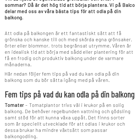
sommar? Då är det hög tid att börja plantera. Vi på Balco
+
delar med oss av våra bästa tips för att odla på din
balkong.
Karriär
Att odla på balkongen är ett fantastiskt sätt att få
grönska och kanske till och med skörda egna grönsaker,
Språk:
örter eller blommor, trots begränsat utrymme. Våren är
en idealisk tid att börja med sådd eller plantering för att
få en frodig och produktiv balkong under de varmare
SV
DK
NO
FI
DE
månaderna.
Här nedan följer fem tips på vad du kan odla på din
balkong som du bör sätta igång med på våren.
NL
UK
CH
PL
Fem tips på vad du kan odla på din balkong
Tomater
– Tomatplantor trivs väl i krukor på en solig
balkong. De behöver regelbunden vattning och gödsling
samt stöd för att kunna växa uppåt. Det finns sorter
som är speciellt utvecklade för att odlas i krukor och
dessa brukar ha mindre växtsätt som passar
balkongodling.