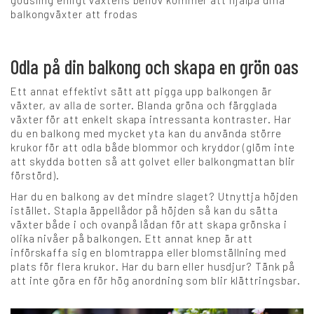
gödsling enligt växtens behov kommer att hjälpa dina
balkongväxter att frodas
Odla på din balkong och skapa en grön oas
Ett annat effektivt sätt att pigga upp balkongen är
växter, av alla de sorter. Blanda gröna och färgglada
växter för att enkelt skapa intressanta kontraster. Har
du en balkong med mycket yta kan du använda större
krukor för att odla både blommor och kryddor (glöm inte
att skydda botten så att golvet eller balkongmattan blir
förstörd).
Har du en balkong av det mindre slaget? Utnyttja höjden
istället. Stapla äppellådor på höjden så kan du sätta
växter både i och ovanpå lådan för att skapa grönska i
olika nivåer på balkongen. Ett annat knep är att
införskaffa sig en blomtrappa eller blomställning med
plats för flera krukor. Har du barn eller husdjur? Tänk på
att inte göra en för hög anordning som blir klättringsbar.