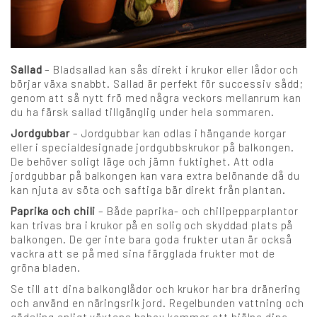
Sallad
– Bladsallad kan sås direkt i krukor eller lådor och
börjar växa snabbt. Sallad är perfekt för successiv sådd;
genom att så nytt frö med några veckors mellanrum kan
du ha färsk sallad tillgänglig under hela sommaren.
Jordgubbar
– Jordgubbar kan odlas i hängande korgar
eller i specialdesignade jordgubbskrukor på balkongen.
De behöver soligt läge och jämn fuktighet. Att odla
jordgubbar på balkongen kan vara extra belönande då du
kan njuta av söta och saftiga bär direkt från plantan.
Paprika och chili
– Både paprika- och chilipepparplantor
kan trivas bra i krukor på en solig och skyddad plats på
balkongen. De ger inte bara goda frukter utan är också
vackra att se på med sina färgglada frukter mot de
gröna bladen.
Se till att dina balkonglådor och krukor har bra dränering
och använd en näringsrik jord. Regelbunden vattning och