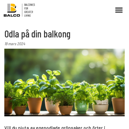
Odla på din balkong
Kontakt/Service
Intresseanmälan
19 mars 2024
Balkongrenovering
+
Hållbarhet
Referenser
Nyheter
Vill du njuta av egenodlade grönsaker och örter i