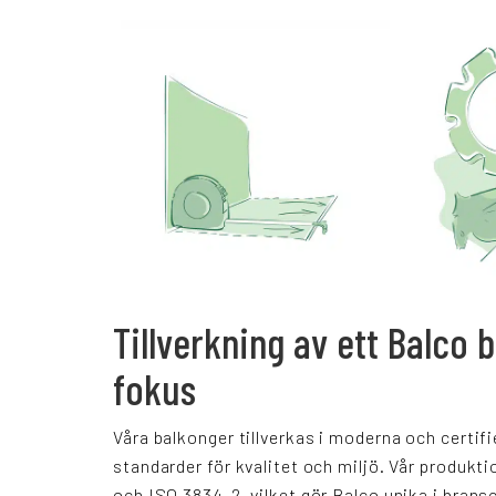
Tillverkning av ett Balco 
fokus
Våra balkonger tillverkas i moderna och certifi
standarder för kvalitet och miljö. Vår produkt
och ISO 3834-2, vilket gör Balco unika i brans