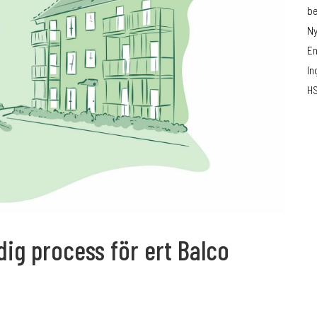
be
Ny
En
In
HS
K
NO
FI
DE
NL
UK
CH
ig process för ert Balco