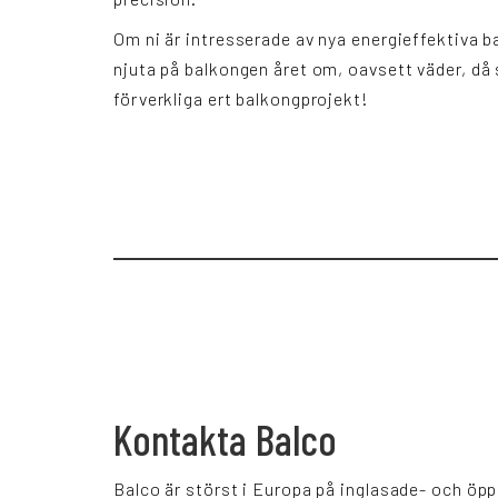
Om ni är intresserade av nya energieffektiva b
njuta på balkongen året om, oavsett väder, då
förverkliga ert balkongprojekt!
Kontakta Balco
Balco är störst i Europa på inglasade- och öp