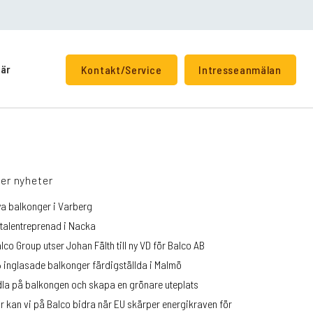
iär
Kontakt/Service
Intresseanmälan
+
ler nyheter
a balkonger i Varberg
talentreprenad i Nacka
lco Group utser Johan Fälth till ny VD för Balco AB
 inglasade balkonger färdigställda i Malmö
la på balkongen och skapa en grönare uteplats
r kan vi på Balco bidra när EU skärper energikraven för