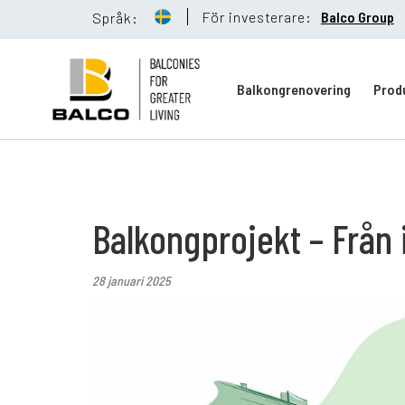
För investerare:
Balco Group
Språk:
Balkongrenovering
Prod
Balkongreno
Balkongprojekt – Från i
Hållbarhet
28 januari 2025
Referenser
Nyheter