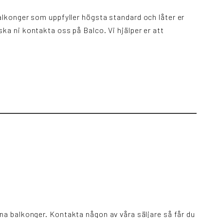
alkonger som uppfyller högsta standard och låter er
 ska ni
kontakta oss på Balco
. Vi hjälper er att
pna balkonger.
Kontakta någon av våra säljare så får du