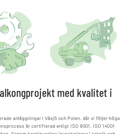
balkongprojekt med kvalitet i
erade anläggningar i Växjö och Polen, där vi följer höga
ionsprocess är certifierad enligt ISO 9001, ISO 14001
chen. Genom kontinuerliga investeringar i teknik och