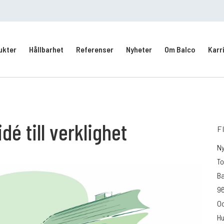
ukter
Hållbarhet
Referenser
Nyheter
Om Balco
Karr
Kontakt/Service
Intresseanmälan
vering
dé till verklighet
F
Ny
To
Ba
96
Od
Hu