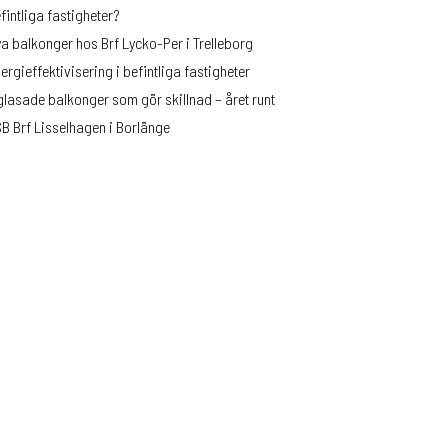
fintliga fastigheter?
+
a balkonger hos Brf Lycko-Per i Trelleborg
ergieffektivisering i befintliga fastigheter
glasade balkonger som gör skillnad – året runt
B Brf Lisselhagen i Borlänge
PL