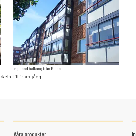
Inglasad balkong från Balco
keln till framgång.
Våra produkter
I