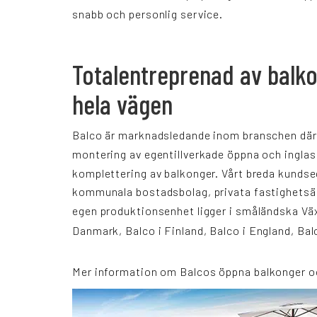
snabb och personlig service.
Totalentreprenad av balko
hela vägen
Balco är marknadsledande inom branschen där vi 
montering av egentillverkade öppna och
ingla
komplettering av balkonger. Vårt breda kundse
kommunala bostadsbolag, privata fastighetsä
egen produktionsenhet ligger i småländska Väx
Danmark
,
Balco i Finland
,
Balco i England
,
Bal
Mer information om Balcos
öppna balkonger
o