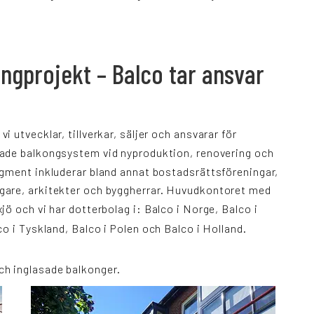
ngprojekt – Balco tar ansvar
utvecklar, tillverkar, säljer och ansvarar för
sade balkongsystem
vid nyproduktion, renovering och
gment inkluderar bland annat bostadsrättsföreningar,
gare, arkitekter och byggherrar. Huvudkontoret med
jö och vi har dotterbolag i:
Balco i Norge
,
Balco i
co i Tyskland
,
Balco i Polen
och
Balco i Holland
.
ch
inglasade balkonger
.