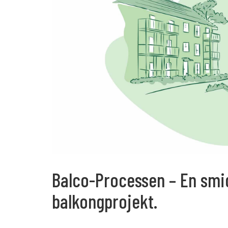
Karriär
Språk:
SV
D
Balco-Processen – En smid
balkongprojekt.