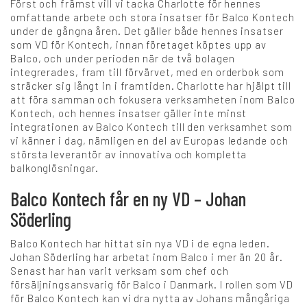
Först och främst vill vi tacka Charlotte för hennes
omfattande arbete och stora insatser för Balco Kontech
+
under de gångna åren. Det gäller både hennes insatser
som VD för Kontech, innan företaget köptes upp av
Karriär
Balco, och under perioden när de två bolagen
integrerades, fram till förvärvet, med en orderbok som
sträcker sig långt in i framtiden. Charlotte har hjälpt till
Språk:
att föra samman och fokusera verksamheten inom Balco
Kontech, och hennes insatser gäller inte minst
integrationen av Balco Kontech till den verksamhet som
SV
DK
NO
FI
DE
vi känner i dag, nämligen en del av Europas ledande och
största leverantör av innovativa och kompletta
balkonglösningar.
NL
UK
CH
PL
Balco Kontech får en ny VD – Johan
Söderling
Balco Kontech har hittat sin nya VD i de egna leden.
Johan Söderling har arbetat inom Balco i mer än 20 år.
Senast har han varit verksam som chef och
försäljningsansvarig för Balco i Danmark. I rollen som VD
för Balco Kontech kan vi dra nytta av Johans mångåriga