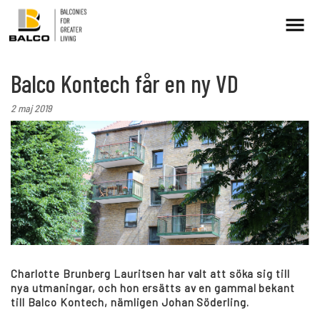
Balco Kontech får en ny VD
Kontakt/Service
Intresseanmälan
2 maj 2019
Balkongrenovering
+
Hållbarhet
Referenser
Charlotte Brunberg Lauritsen har valt att söka sig till
nya utmaningar, och hon ersätts av en gammal bekant
Nyheter
till Balco Kontech, nämligen Johan Söderling.